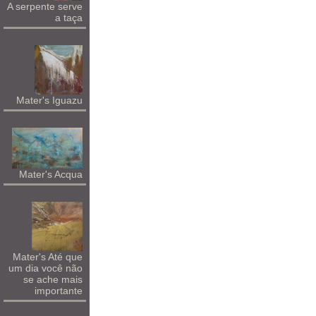
A serpente serve
a taça
Mater's Iguazu
Mater's Acqua
Mater's Até que
um dia você não
se ache mais
importante