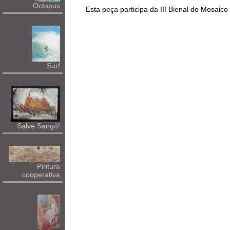
Octopus
Esta peça participa da III Bienal do Mosai
Surf
Salve Sangô!
Pintura
cooperativa