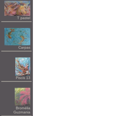
T pastel
Carpas
Piscis 13
Bromélia
Guzmania