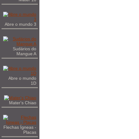
Abre o mundo 3
Sudários do
Mangue A
Abre o mundo
1D
Mater's Chiao
Flechas Ígneas -
Placas