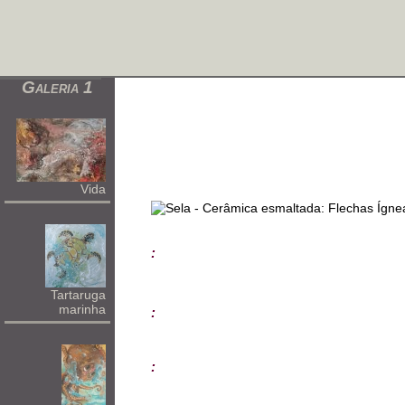
Galeria 1
Vida
:
Tartaruga
marinha
:
: