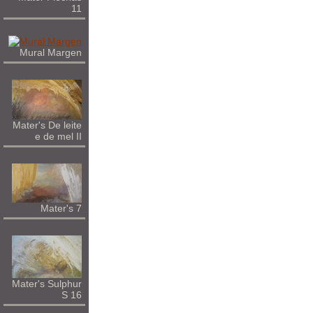
11
Mural Margen
Mater's De leite
e de mel II
Mater's 7
Mater's Sulphur
S 16