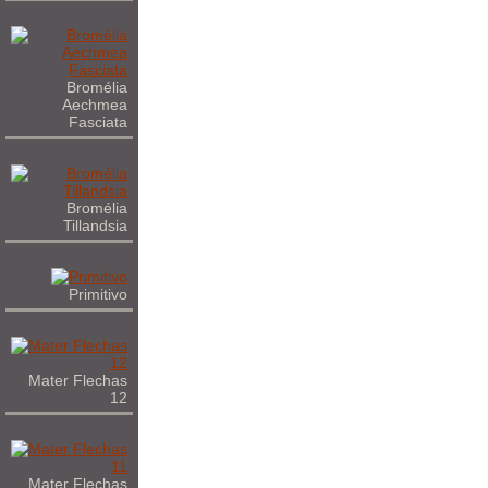
Bromélia
Aechmea
Fasciata
Bromélia
Tillandsia
Primitivo
Mater Flechas
12
Mater Flechas