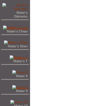
Mater's
Diâmetro
Mater's Chiao
Mater's Shen
Mater's T
Mater 8
Mater 9
Mater 10