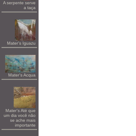
A serpente serve
a taça
Mater's Iguazu
Mater's Acqua
Mater's Até que
um dia você não
se ache mais
importante