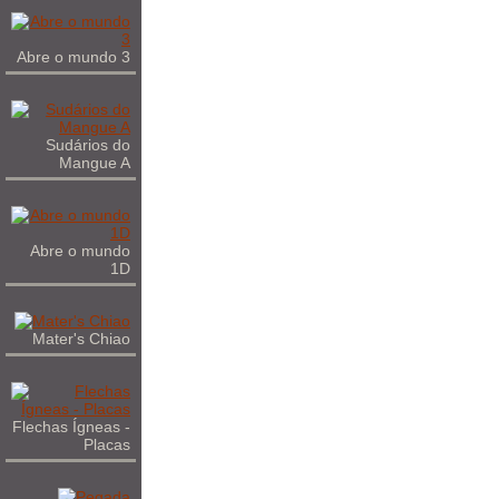
Abre o mundo 3
Sudários do
Mangue A
Abre o mundo
1D
Mater's Chiao
Flechas Ígneas -
Placas