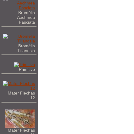
Bromélia
Aechmea
Fasciata
Bromélia
Tillandsia
Primitivo
Mater Flechas
12
Mater Flechas