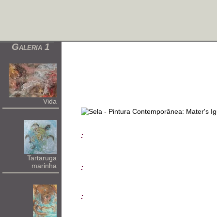
Galeria 1
Vida
:
Tartaruga
marinha
:
: