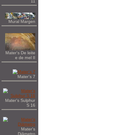
11
Mural Margen
Mater's De leite
e de mel II
Mater's 7
Mater's Sulphur
S 16
Mater's
Diâmetro