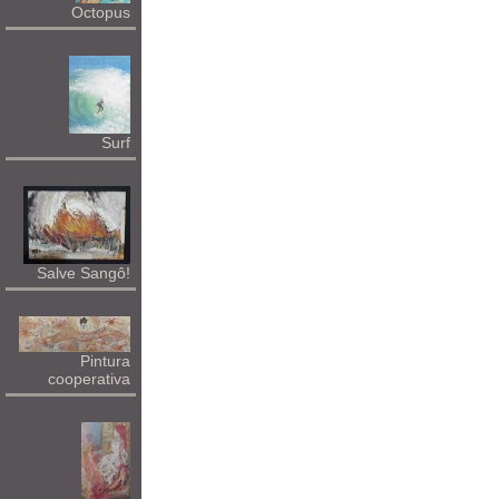
Octopus
Surf
Salve Sangô!
Pintura
cooperativa