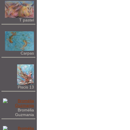
T pastel
Carpas
Piscis 13
Bromélia
Guzmania