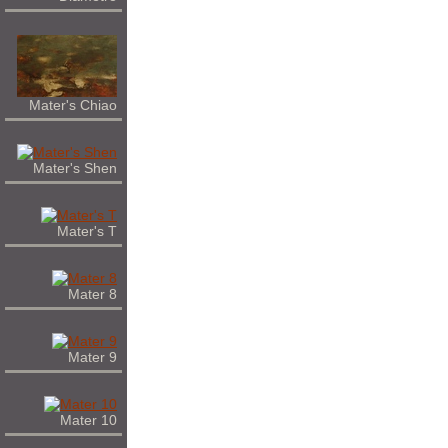
Mater's Chiao
Mater's Shen
Mater's T
Mater 8
Mater 9
Mater 10