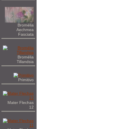
Bromélia
Aechmea
Fasciata
Bromélia
Tillandsia
Primitivo
Mater Flechas
12