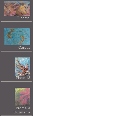
T pastel
Carpas
Piscis 13
Bromélia
Guzmania