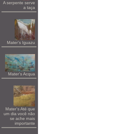
A serpente serve
a taça
Mater's Iguazu
Mater's Acqua
Mater's Até que
um dia você não
se ache mais
importante