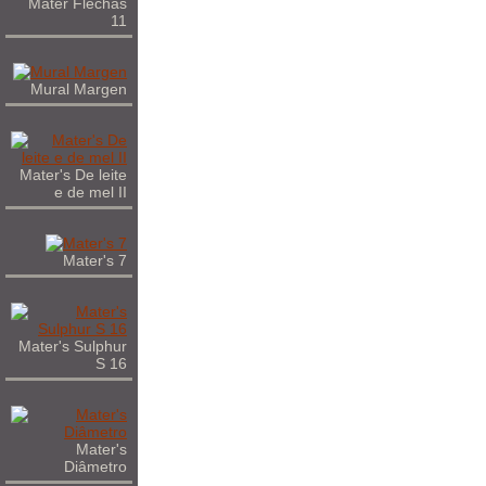
Mater Flechas
11
Mural Margen
Mater's De leite
e de mel II
Mater's 7
Mater's Sulphur
S 16
Mater's
Diâmetro