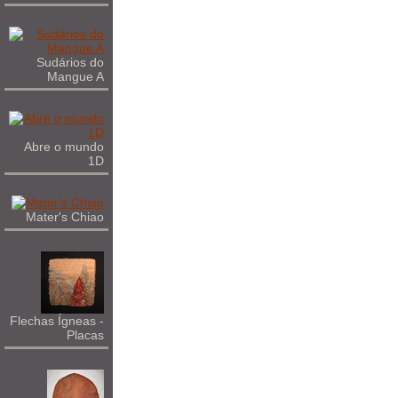
Sudários do
Mangue A
Abre o mundo
1D
Mater's Chiao
Flechas Ígneas -
Placas