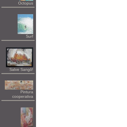
Octopus
Surf
Salve Sangô!
Pintura
cooperativa