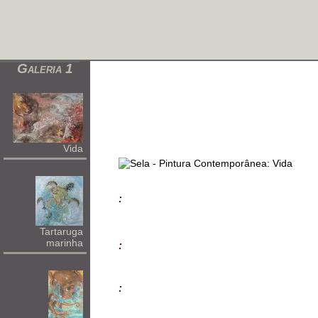
Galeria 1
Vida
:
Tartaruga
marinha
:
: