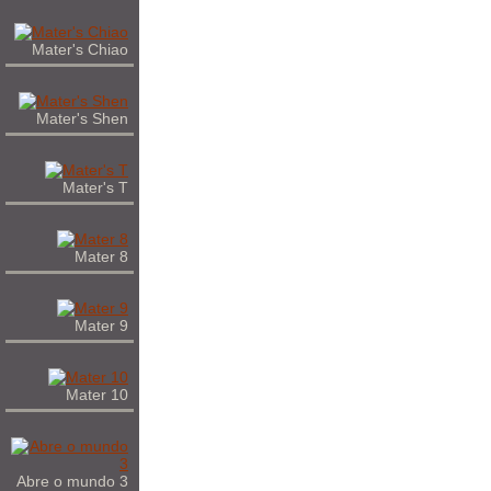
Mater's Chiao
Mater's Shen
Mater's T
Mater 8
Mater 9
Mater 10
Abre o mundo 3