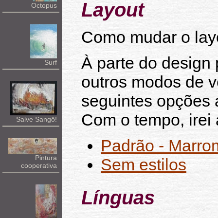
Layout
Octopus
Como mudar o layo
À parte do design
Surf
outros modos de ve
seguintes opções 
Com o tempo, irei
Salve Sangô!
Padrão - Marro
Pintura
Sem estilos
cooperativa
Línguas