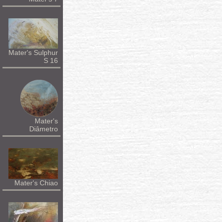
Mater's Sulphur
S 16
Mater's
Diâmetro
Mater's Chiao