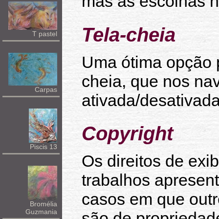
mas as escolhas n
Tela-cheia
T pastel
Uma ótima opção pa
cheia, que nos na
Carpas
ativada/desativada
Copyright
Piscis 13
Os direitos de exi
trabalhos apresent
casos em que outr
Bromélia
Guzmania
são de propriedad