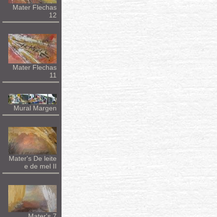
Mater Flechas
12
Mater Flechas
11
Mural Margen
Mater's De leite
e de mel II
Mater's 7