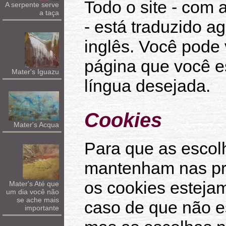
Todo o site - com 
A serpente serve
a taça
- está traduzido a
inglês. Você pode
página que você es
Mater's Iguazu
língua desejada.
Cookies
Mater's Acqua
Para que as escolh
mantenham nas pró
os cookies esteja
Mater's Até que
um dia você não
se ache mais
caso de que não e
importante