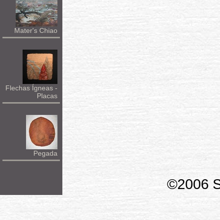
Mater's Chiao
Flechas Ígneas -
Placas
Pegada
©2006 S