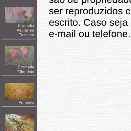
ser reproduzidos 
escrito. Caso seja
Bromélia
Aechmea
e-mail ou telefone.
Fasciata
Bromélia
Tillandsia
Primitivo